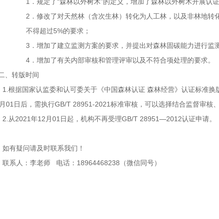
1．规定了
“
森林以外树木
”
的定义，增加了森林以外树木开展认
2
．修改了对天然林（含次生林）转化为人工林，以及非林地转
不得超过
5%
的要求；
3
．增加了建立监测方案的要求，并提出对森林固碳能力进行监
4
．增加了有关内部审核和管理评审以及不符合项处理的要求。
二、转版时间
1.根据国家认监委和认可委关于《中国森林认证 森林经营》认证标准换
月
01
日后，需执行
GB/T 28951-2021
标准审核，可以选择结合监督审核
2.从
2021
年
12
月
01
日起，机构不再受理
GB/T 28951—2012
认证申请。
如有疑问请及时联系我们！
联系人：李老师
电话：
18964468238
（微信同号）