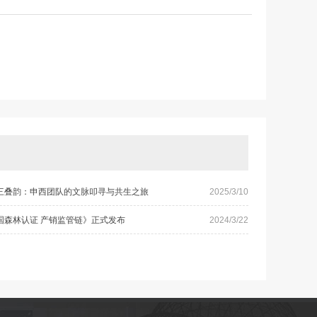
三叠韵：申西团队的文脉叩寻与共生之旅
2025/3/10
国森林认证 产销监管链》正式发布
2024/3/22