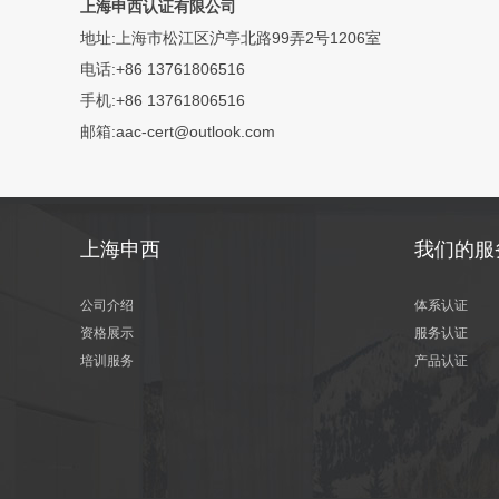
上海申西认证有限公司
地址:上海市松江区沪亭北路99弄2号1206室
电话:+86 13761806516
手机:+86 13761806516
邮箱:aac-cert@outlook.com
上海申西
我们的服
公司介绍
体系认证
资格展示
服务认证
培训服务
产品认证