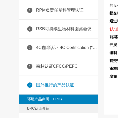
的 E
RPM负责任塑料管理认证
提交
通过
认
RSB可持续生物材料圆桌会议认证
前期
开展 
4C咖啡认证-4C Certification ("Common Code for the Coff
编制 
提交
森林认证CFCC/PEFC
审核
发布
国外推行的产品认证
环境产品声明（EPD）
BRC认证介绍